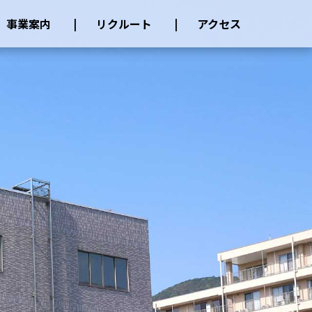
事業案内
リクルート
アクセス
船舶解体
鉄･スクラップ･産廃
建設鋼材
給排水･空調･電気工事
電設資材･電化製品
採用情報
募集要項
問い合わせ
アクセス